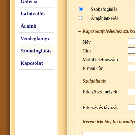
Galéria
Szobafoglalás
Látnivalók
Árajánlatkérés
Áraink
Kapcsolatfelvételhez szüks
Vendégkönyv
Név
Szobafoglalás
Cím
Mobil telefonszám
Kapcsolat
E-mail cím
Szolgáltatás
Érkező személyek
Érkezés és távozás
Kérem írja ide, ha bármily